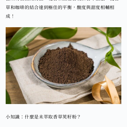
草和咖啡的結合達到
極佳的平衡
，
酸度與甜度相輔相
成！
小知識：什麼是未萃取香草莢籽粉？