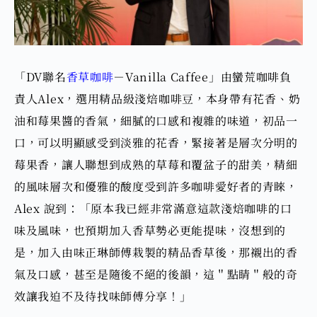
「DV聯名
香草咖啡
－Vanilla Caffee」
由蠻荒咖啡負
責人
Alex，選用精品級淺焙咖啡豆
，本身帶有花香、奶
油和莓果醬的香氣，
細膩的口感和複雜的味道，初品一
口，可以明顯感受到淡雅的花香，緊接著是層次分明的
莓果香，讓人聯想到成熟的草莓和覆盆子的甜美，
精細
的風味層次和優雅的酸度受到許多咖啡愛好者的青睞，
Alex 說到：「原本我已經非常滿意這款淺焙咖啡的口
味及風味，也預期加入香草勢必更能提味，沒想到的
是，加入由味正琳師傅栽製的精品香草後，那襯出的香
氣及口感，甚至是隨後不絕的後韻，這＂點睛＂般的奇
效讓我迫不及待找味師傅分享！」