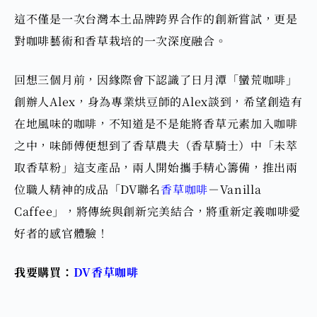
這不僅是一次台灣本土品牌跨界合作的創新嘗試，更是
對咖啡藝術和香草栽培的一次深度融合。
回想三個月前，因緣際會下認識了日月潭「蠻荒咖啡」
創辦人Alex，身為專業烘豆師的Alex談到，希望創造有
在地風味的咖啡，不知道是不是能將香草元素加入咖啡
之中，味師傅便想到了香草農夫（香草騎士）中「未萃
取香草粉」這支產品，兩人開始
攜手精心籌備，推出兩
位職人精神的成品「DV聯名
香草咖啡
－Vanilla
Caffee」，將傳統與創新完美結合，將重新定義咖啡愛
好者的感官體驗！
我要購買：
DV香草咖啡