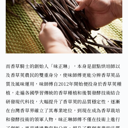
而香草騎士的創始人「味正琳」，本身是甜點烘培師以
及香草莢農民的雙重身分，使味師傅更能分辨香草莢品
質及風味運用，味師傅自2012年開始便投身於香草莢種
植，走遍各國學習傳統的香草種植和後製發酵技術
結合
研發現代科技，大幅提升了香草莢的品質穩定性
，
逐漸
在台灣香草界確立了其專業地位，到現在成為香草栽培
和發酵技術的領軍人物，味正琳師傅不僅在技術上進行