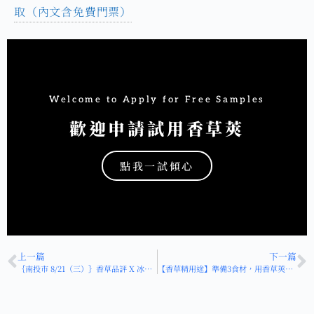
取（內文含免費門票）
Welcome to Apply for Free Samples
歡迎申請試用香草莢
點我一試傾心
HOT
上一篇
下一篇
｛南投市 8/21（三）｝香草品評 X 冰淇淋進階
【香草精用途】準備3食材，用香草莢自製香草伏特加萊姆