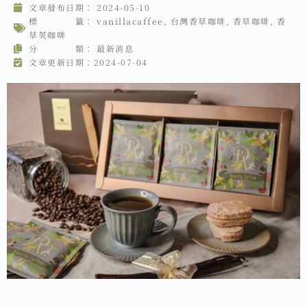
文章發布日期：
2024-05-10
標 籤：
vanillacaffee
,
台灣香草咖啡
,
香草咖啡
,
香
草莢咖啡
分 類：
最新消息
文章更新日期：2024-07-04