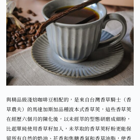
與
精品級淺焙咖啡豆
相配的，是來自台灣香草騎士（香
草農夫）的馬達加斯加品種波本式香草莢，這些香草莢
在經歷六個月的陳化後，以未經萃的型態研磨成細粉，
比起單純使用香草籽加入，未萃取的香草莢籽粉更能
保
留所有自然的
奶油、花香和焦糖
香氣和香草油脂，
使香