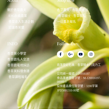
About
Shop now
關於香草農夫
香草農夫 - 香草莢購物
ESG永續農業
香草騎士 - 香草甜點
香草走入生活企劃
一日農夫報名
認識香莢蘭
INFO
Follow Us
香草莢小學堂
香草園名人交流
香草園電視採訪
商業登記名稱：香草騎士巧克力工
坊
香草莢料理食譜
公司統一編號 ：26916197
香草課程報名
食品業者登錄字號：M-126916197-
00000-1
投保產品責任險字號：3200字第
JPD5001310-00號