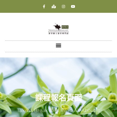
課程報名頁面
Take A Break And Read All About It