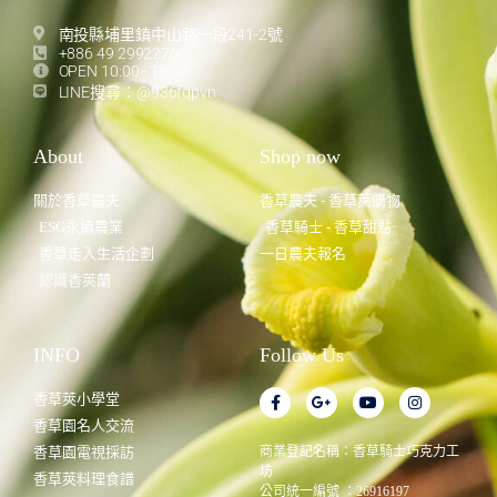
南投縣埔里鎮中山路一段241-2號
+886 49 2992276
OPEN 10:00 - 18:00
LINE搜尋：@936fqpvn
About
Shop now
關於香草農夫
香草農夫 - 香草莢購物
ESG永續農業
香草騎士 - 香草甜點
香草走入生活企劃
一日農夫報名
認識香莢蘭
INFO
Follow Us
香草莢小學堂
香草園名人交流
香草園電視採訪
商業登記名稱：香草騎士巧克力工
坊
香草莢料理食譜
公司統一編號 ：26916197