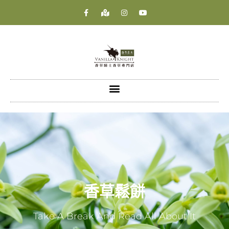
香草鬆餅
Take A Break And Read All About It