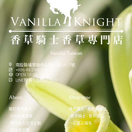
Vanilla Taiwan
南投縣埔里鎮中山路一段241-2號
+886 49 2992276
OPEN 10:00 - 18:00
LINE搜尋：@936fqpvn
About
Shop now
關於香草農夫
香草農夫 - 香草莢購物
ESG永續農業
香草騎士 - 香草甜點
香草走入生活企劃
一日農夫報名
認識香莢蘭