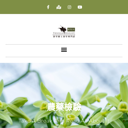
農藥檢驗
Take A Break And Read All About It