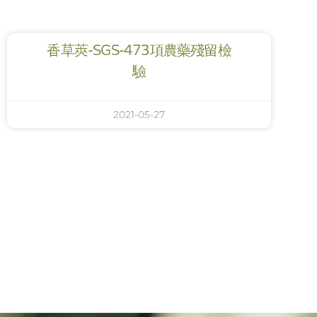
香草莢-SGS-473項農藥殘留檢
驗
2021-05-27