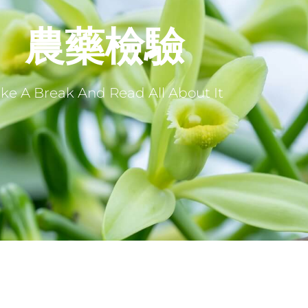
農藥檢驗
ke A Break And Read All About It