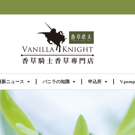
最新ニュース
バニラの知識
申込所
V.pomp