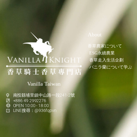
About
香草農家について
ESG永續農業
香草走入生活企劃
バニラ蘭について学ぶ
Vanilla Taiwan
南投縣埔里鎮中山路一段241-2號
+886 49 2992276
OPEN 10:00 - 18:00
LINE搜尋：@936fqpvn