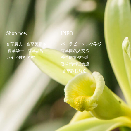
Shop now
INFO
香草農夫 - 香草莢購物
バニラビーンズ小学校
香草騎士 - 香草甜點
香草園名人交流
ガイド付き体験
香草園電視採訪
香草莢料理食譜
香草課程報名