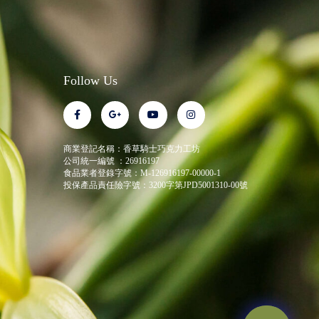
Follow Us
商業登記名稱：香草騎士巧克力工坊
公司統一編號 ：26916197
食品業者登錄字號：M-126916197-00000-1
投保產品責任險字號：3200字第JPD5001310-00號