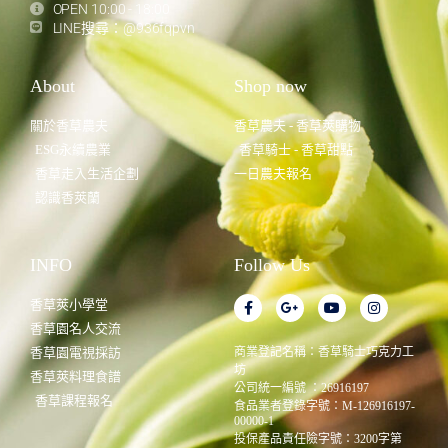
OPEN 10:00 - 18:00
LINE搜尋：@936fqpvn
About
Shop now
關於香草農夫
香草農夫 - 香草莢購物
ESG永續農業
香草騎士 - 香草甜點
香草走入生活企劃
一日農夫報名
認識香莢蘭
INFO
Follow Us
香草莢小學堂
香草園名人交流
香草園電視採訪
商業登記名稱：香草騎士巧克力工
坊
香草莢料理食譜
公司統一編號 ：26916197
香草課程報名
食品業者登錄字號：M-126916197-
00000-1
投保產品責任險字號：3200字第