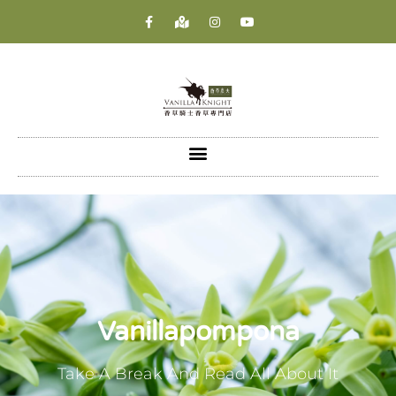
Vanillapompona
Take A Break And Read All About It