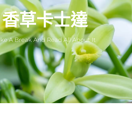
香草卡士達
ke A Break And Read All About It