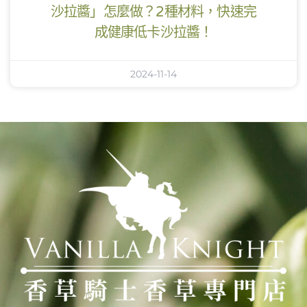
沙拉醬」怎麼做？2種材料，快速完
成健康低卡沙拉醬！
2024-11-14