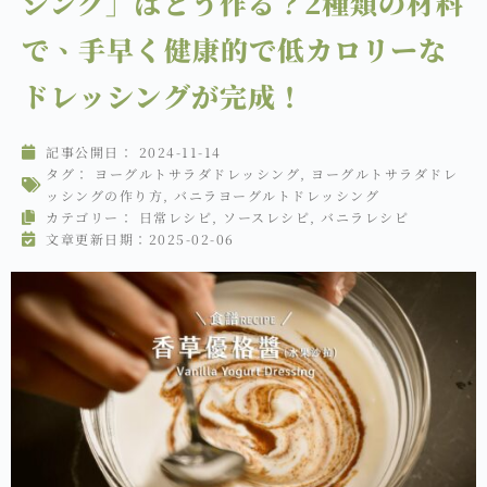
シング」はどう作る？2種類の材料
で、手早く健康的で低カロリーな
ドレッシングが完成！
記事公開日：
2024-11-14
タグ：
ヨーグルトサラダドレッシング
,
ヨーグルトサラダドレ
ッシングの作り方
,
バニラヨーグルトドレッシング
カテゴリー：
日常レシピ
,
ソースレシピ
,
バニラレシピ
文章更新日期：2025-02-06