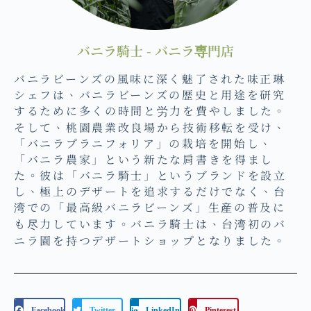
バニラ騎士 - バニラ専門店
バニラビーンズの風味に深く魅了された味正琳
シェフは、バニラビーンズの歴史と用途を研究
するために多くの時間と労力を費やしました。
そして、桃園農業改良場から技術移転を受け、
「バニラプラニフォリア」の栽培を開始し、
「バニラ農家」という新たな肩書きを得まし
た。彼は「バニラ騎士」というブランドを設立
し、極上のデザートを追求するだけでなく、台
湾での「最高級バニラビーンズ」生産の普及に
も尽力しています。バニラ騎士は、台湾初のバ
ニラ園を持つデザートショップとなりました。
Facebook
Twitter
LinkedIn
Pinterest