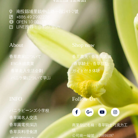
Vanilla Taiwan
南投縣埔里鎮中山路一段241-2號
+886 49 2992276
OPEN 10:00 - 18:00
LINE搜尋：@936fqpvn
About
Shop now
香草農家について
香草農夫 - 香草莢購物
ESG永續農業
香草騎士 - 香草甜點
香草走入生活企劃
ガイド付き体験
バニラ蘭について学ぶ
INFO
Follow Us
バニラビーンズ小学校
香草園名人交流
香草園電視採訪
商業登記名稱：香草騎士巧克力工
坊
香草莢料理食譜
公司統一編號 ：26916197