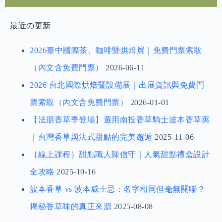
最近の更新
2026臺中國際茶、咖啡暨烘焙展｜免費門票索取
（內文含免費門票）
2026-06-11
2026 台北國際烘焙暨設備展｜出展資訊與免費門
票索取（內文含免費門票）
2026-01-01
【法朋香草季登場】選用南投香草騎士波本香草莢
｜台灣香草與法式甜點的完美邂逅
2025-11-06
｛線上課程｝甜點職人陳信守｜人氣甜點禮盒設計
全攻略
2025-10-16
波本香草 vs 波本威士忌：名字相同但毫無關聯？
揭秘香草味的真正來源
2025-08-08