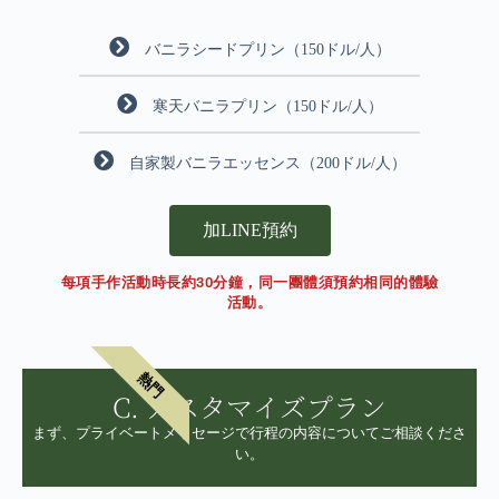
バニラシードプリン（150ドル/人）
寒天バニラプリン（150ドル/人）
自家製バニラエッセンス（200ドル/人）
加LINE預約
每項手作活動時長約30分鐘，同一團體須預約相同的體驗
活動。
熱門
C. カスタマイズプラン
まず、プライベートメッセージで行程の内容についてご相談くださ
い。