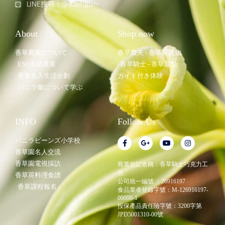
LINE搜尋：@936fqpvn
About
Shop now
香草農家について
香草農夫 - 香草莢購物
ESG永續農業
香草騎士 - 香草甜點
香草走入生活企劃
ガイド付き体験
バニラ蘭について学ぶ
INFO
Follow Us
バニラビーンズ小学校
香草園名人交流
香草園電視採訪
商業登記名稱：香草騎士巧克力工
坊
香草莢料理食譜
公司統一編號 ：26916197
香草課程報名
食品業者登錄字號：M-126916197-
00000-1
投保產品責任險字號：3200字第
JPD5001310-00號