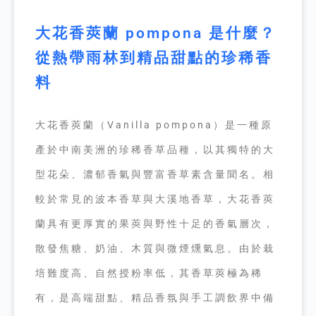
大花香莢蘭 pompona 是什麼？
從熱帶雨林到精品甜點的珍稀香
料
大花香莢蘭（Vanilla pompona）是一種原
產於中南美洲的珍稀香草品種，以其獨特的大
型花朵、濃郁香氣與豐富香草素含量聞名。相
較於常見的波本香草與大溪地香草，大花香莢
蘭具有更厚實的果莢與野性十足的香氣層次，
散發焦糖、奶油、木質與微煙燻氣息。由於栽
培難度高、自然授粉率低，其香草莢極為稀
有，是高端甜點、精品香氛與手工調飲界中備