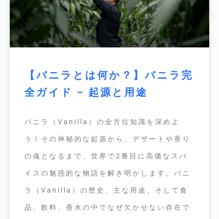
【バニラとは何か？】バニラ完
全ガイド – 起源と用途
バニラ（Vanilla）の全方位知識を深めよ
う！その神秘的な起源から、デザートや香り
の魂となるまで、世界で2番目に高価なスパ
イスの魅惑的な物語を解き明かします。バニ
ラ（Vanilla）の歴史、主な用途、そして食
品、飲料、香水の中でなぜ欠かせない存在で