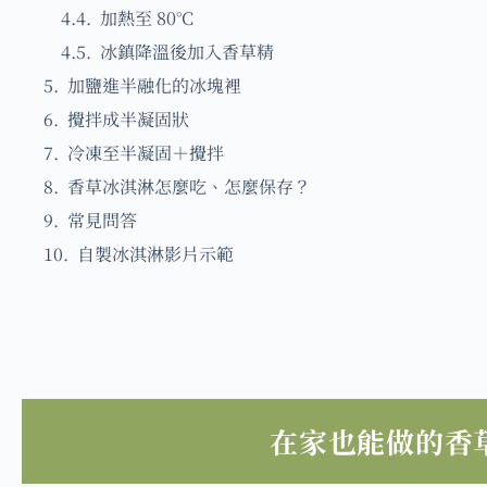
加熱至 80°C
冰鎮降溫後加入香草精
加鹽進半融化的冰塊裡
攪拌成半凝固狀
冷凍至半凝固＋攪拌
香草冰淇淋怎麼吃、怎麼保存？
常見問答
自製冰淇淋影片示範
在家也能做的香