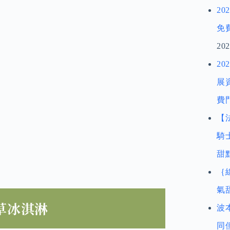
2
免
202
2
展
費
【
騎
甜
｛
氣
草冰淇淋
波
同