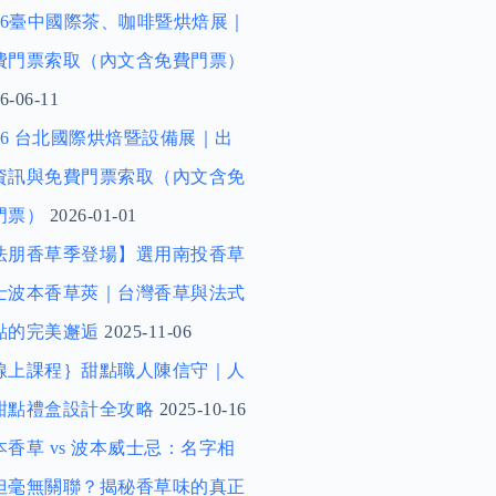
026臺中國際茶、咖啡暨烘焙展｜
費門票索取（內文含免費門票）
6-06-11
026 台北國際烘焙暨設備展｜出
資訊與免費門票索取（內文含免
門票）
2026-01-01
法朋香草季登場】選用南投香草
士波本香草莢｜台灣香草與法式
點的完美邂逅
2025-11-06
線上課程｝甜點職人陳信守｜人
甜點禮盒設計全攻略
2025-10-16
本香草 vs 波本威士忌：名字相
但毫無關聯？揭秘香草味的真正