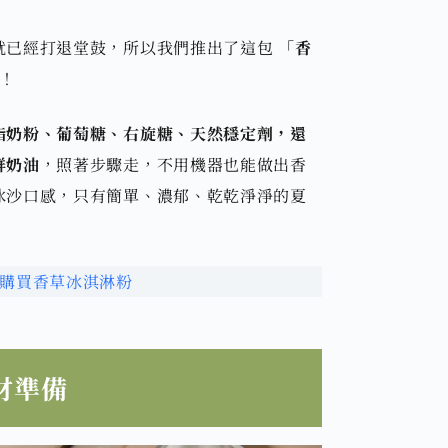
就已經打退堂鼓，所以我們推出了這包
「香
！
脂奶粉、葡萄糖、右旋糖、天然穩定劑，還
鮮奶油
，照著步驟走，不用機器也能做出香
冰沙口感，只有簡單、濃郁、乾乾淨淨的夏
購買香草冰淇淋粉
材準備