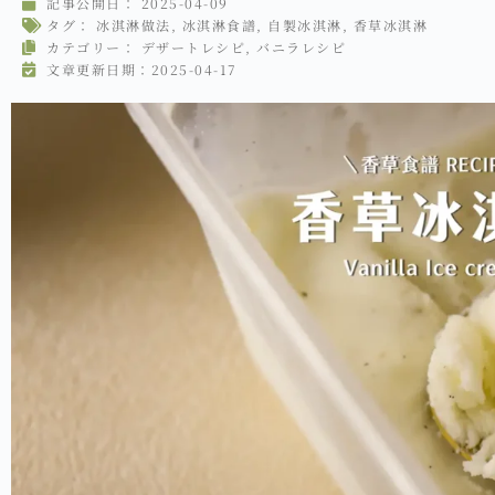
記事公開日：
2025-04-09
タグ：
冰淇淋做法
,
冰淇淋食譜
,
自製冰淇淋
,
香草冰淇淋
カテゴリー：
デザートレシピ
,
バニラレシピ
文章更新日期：2025-04-17