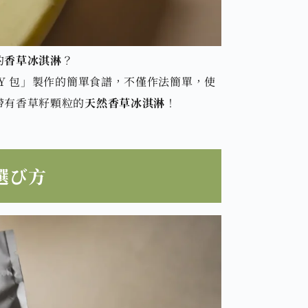
的
香草冰淇淋
？
Y 包」製作的簡單食譜，不僅作法簡單，使
帶有香草籽顆粒的
天然香草冰淇淋
！
選び方