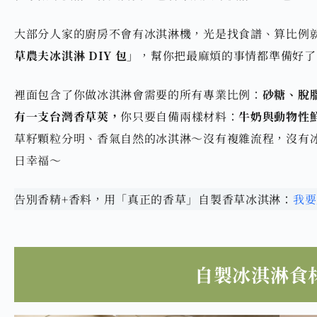
大部分人家的廚房不會有冰淇淋機，光是找食譜、算比例
草農夫冰淇淋 DIY 包」
，幫你把最麻煩的事情都準備好了
裡面包含了你做冰淇淋會需要的所有專業比例：
砂糖、脫
有一支台灣香草莢，
你只要自備兩樣材料：
牛奶與動物性
草籽顆粒分明、香氣自然的冰淇淋～沒有複雜流程，沒有
日幸福～
告別香精+香料，用「真正的香草」自製香草冰淇淋：
我要
自製冰淇淋食