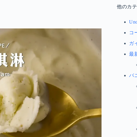
他のカ
Unc
コ
ガ
最
バ