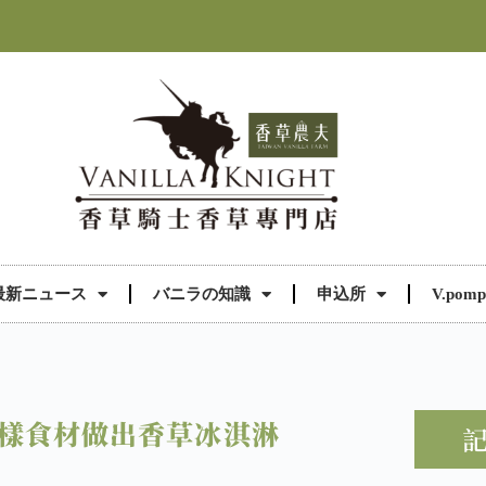
最新ニュース
バニラの知識
申込所
V.pomp
三樣食材做出香草冰淇淋