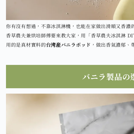
你有沒有想過，不靠冰淇淋機，也能在家做出滑順又香濃
香草農夫兼烘培師傅要來教大家，用「香草農夫冰淇淋 DI
用的是真材實料的
台湾産バニラポッド
，做出香氣濃郁、
バニラ製品の