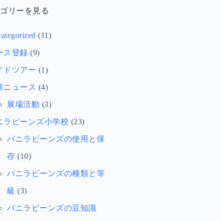
テゴリーを見る
ategorized
(11)
ース登録
(9)
イドツアー
(1)
新ニュース
(4)
展場活動
(3)
ニラビーンズ小学校
(23)
バニラビーンズの使用と保
存
(10)
バニラビーンズの種類と等
級
(3)
バニラビーンズの豆知識