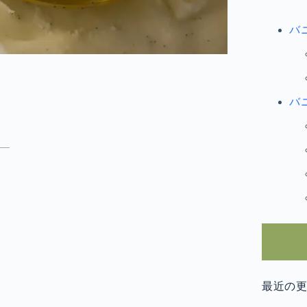
バ
バ
最近の