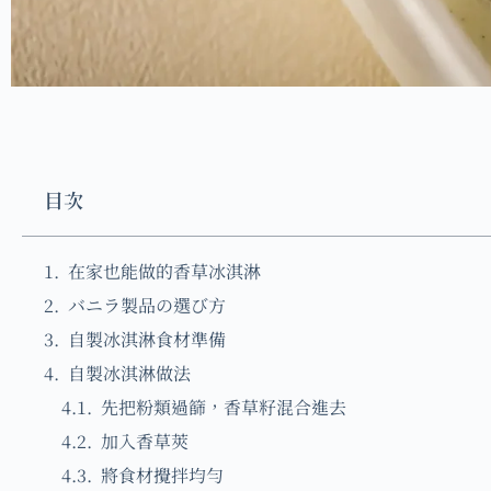
目次
在家也能做的香草冰淇淋
バニラ製品の選び方
自製冰淇淋食材準備
自製冰淇淋做法
先把粉類過篩，香草籽混合進去
加入香草莢
將食材攪拌均勻