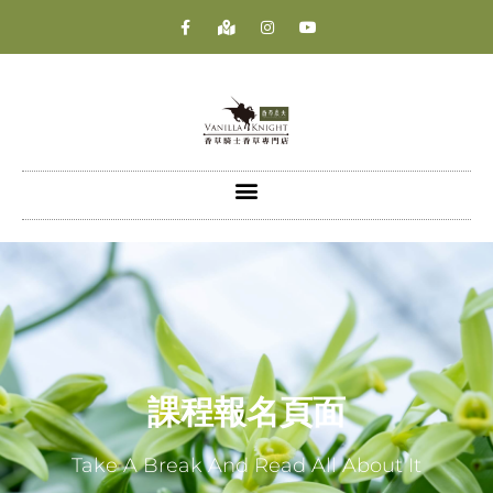
課程報名頁面
Take A Break And Read All About It