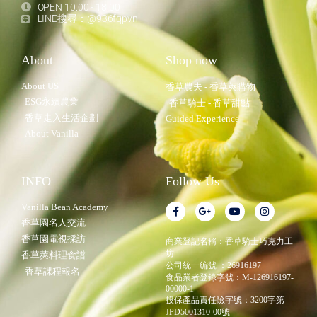
OPEN 10:00 - 18:00
LINE搜尋：@936fqpvn
About
Shop now
About US
香草農夫 - 香草莢購物
ESG永續農業
香草騎士 - 香草甜點
香草走入生活企劃
Guided Experience
About Vanilla
INFO
Follow Us
Vanilla Bean Academy
香草園名人交流
香草園電視採訪
商業登記名稱：香草騎士巧克力工
坊
香草莢料理食譜
公司統一編號 ：26916197
香草課程報名
食品業者登錄字號：M-126916197-
00000-1
投保產品責任險字號：3200字第
JPD5001310-00號