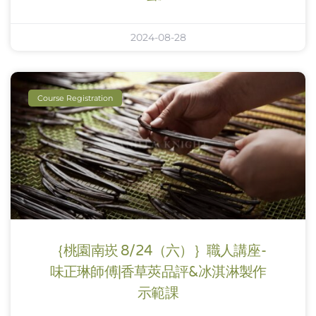
2024-08-28
Course Registration
｛桃園南崁 8/24（六）｝職人講座-
味正琳師傅|香草莢品評&冰淇淋製作
示範課