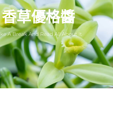
香草優格醬
ke A Break And Read All About It