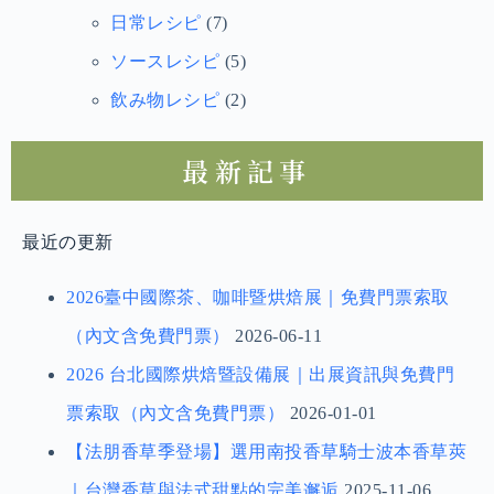
日常レシピ
(7)
ソースレシピ
(5)
飲み物レシピ
(2)
最新記事
最近の更新
2026臺中國際茶、咖啡暨烘焙展｜免費門票索取
（內文含免費門票）
2026-06-11
2026 台北國際烘焙暨設備展｜出展資訊與免費門
票索取（內文含免費門票）
2026-01-01
【法朋香草季登場】選用南投香草騎士波本香草莢
｜台灣香草與法式甜點的完美邂逅
2025-11-06