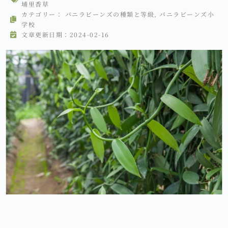
埔里香草
カテゴリー：
バニラビーンズの種類と等級
,
バニラビーンズ小
学校
文章更新日期：2024-02-16