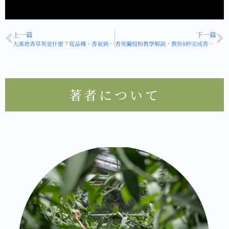
HOT
上一篇
下一篇
大溪地香草莢是什麼？從品種、香氣到在地挑戰一次解析
香莢蘭授粉教學解說，教你8秒完成香草蘭授粉~
著者について