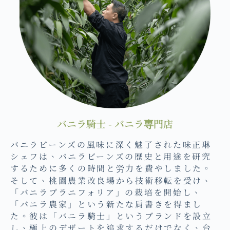
バニラ騎士 - バニラ専門店
バニラビーンズの風味に深く魅了された味正琳
シェフは、バニラビーンズの歴史と用途を研究
するために多くの時間と労力を費やしました。
そして、桃園農業改良場から技術移転を受け、
「バニラプラニフォリア」の栽培を開始し、
「バニラ農家」という新たな肩書きを得まし
た。彼は「バニラ騎士」というブランドを設立
し、極上のデザートを追求するだけでなく、台