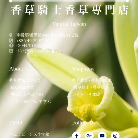
Vanilla Taiwan
南投縣埔里鎮中山路一段241-2號
+886 49 2992276
OPEN 10:00 - 18:00
LINE搜尋：@936fqpvn
About
Shop now
香草農家について
香草農夫 - 香草莢購物
ESG永續農業
香草騎士 - 香草甜點
香草走入生活企劃
ガイド付き体験
バニラ蘭について学ぶ
INFO
Follow Us
バニラビーンズ小学校