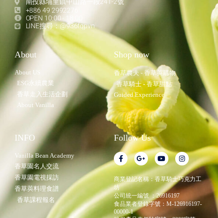
南投縣埔里鎮中山路一段241-2號
+886 49 2992276
OPEN 10:00 - 18:00
LINE搜尋：@936fqpvn
About
Shop now
About US
香草農夫 - 香草莢購物
ESG永續農業
香草騎士 - 香草甜點
香草走入生活企劃
Guided Experience
About Vanilla
INFO
Follow Us
Vanilla Bean Academy
香草園名人交流
香草園電視採訪
商業登記名稱：香草騎士巧克力工
坊
香草莢料理食譜
公司統一編號 ：26916197
香草課程報名
食品業者登錄字號：M-126916197-
00000-1