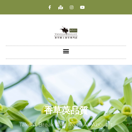
香草莢品質
Take A Break And Read All About It