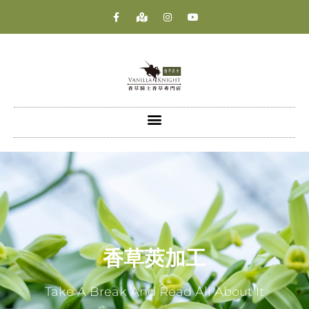
香草莢加工
Take A Break And Read All About It