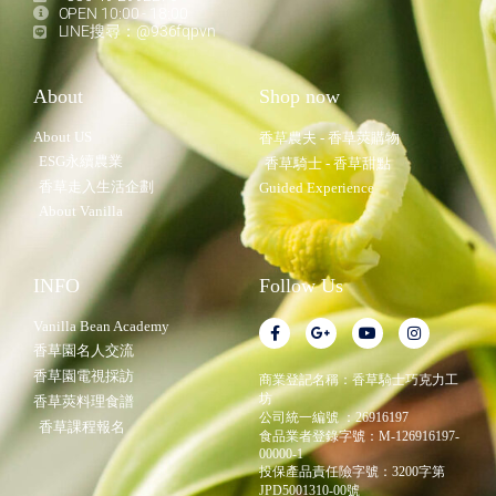
OPEN 10:00 - 18:00
LINE搜尋：@936fqpvn
About
Shop now
About US
香草農夫 - 香草莢購物
ESG永續農業
香草騎士 - 香草甜點
香草走入生活企劃
Guided Experience
About Vanilla
INFO
Follow Us
Vanilla Bean Academy
香草園名人交流
香草園電視採訪
商業登記名稱：香草騎士巧克力工
坊
香草莢料理食譜
公司統一編號 ：26916197
香草課程報名
食品業者登錄字號：M-126916197-
00000-1
投保產品責任險字號：3200字第
JPD5001310-00號